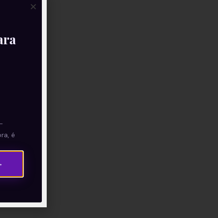
ara
—
ra, é
→