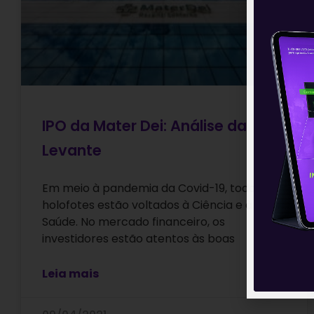
IPO da Mater Dei: Análise da
Levante
Em meio à pandemia da Covid-19, todos os
holofotes estão voltados à Ciência e à
Saúde. No mercado financeiro, os
investidores estão atentos às boas
Leia mais