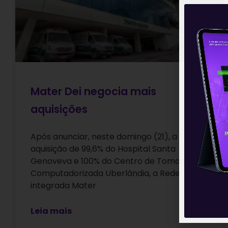
Mater Dei negocia mais
aquisições
Após anunciar, neste domingo (21), a
aquisição de 99,6% do Hospital Santa
Genoveva e 100% do Centro de Tomografia
Computadorizada Uberlândia, a Rede
integrada Mater
Leia mais