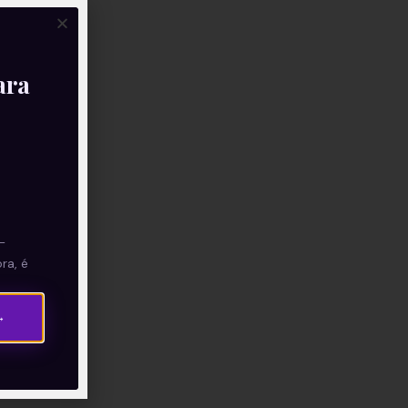
ara
—
ra, é
→