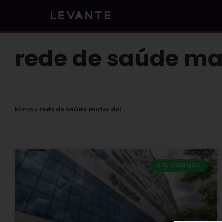
Skip
to
content
rede de saúde ma
Home
»
rede de saúde mater dei
E EU COM ISSO