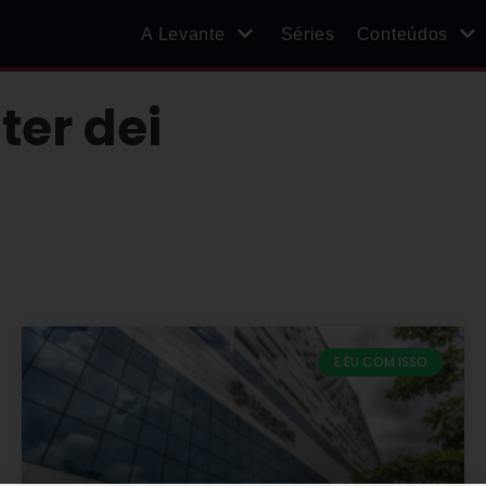
A Levante
Séries
Conteúdos
ter dei
E EU COM ISSO