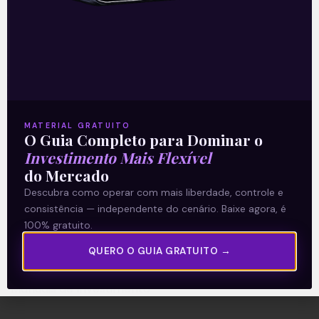
A Levante
Sobre nós
Termos e Condições
MATERIAL GRATUITO
O Guia Completo para Dominar o
Política de Privacidade
Investimento Mais Flexível
do Mercado
Explore
Descubra como operar com mais liberdade, controle e
consistência — independente do cenário. Baixe agora, é
Artigos
100% gratuito.
E Eu Com Isso?
QUERO O GUIA GRATUITO →
Vídeos no Youtube
Manuais de Investimento