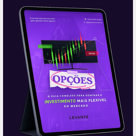
Recessão global deixa
investidores receosos
Recessão global deixa investidores
receosos O receio generalizado de uma
recessão global econômica está criando
uma percepção negativa nos mercados
internacionais. Assim, cada novo dado
Leia mais
15/08/2019