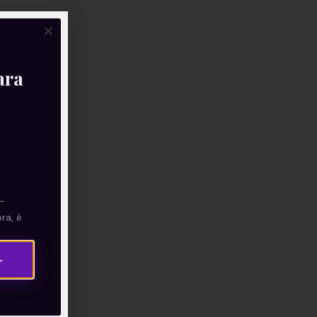
ara
—
ra, é
→