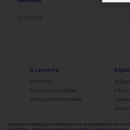
Leia mais
10/01/2022
A Levante
Explo
Sobre nós
Artigo
Termos e Condições
E Eu C
Política de Privacidade
Vídeos
Manuai
Usamos cookies para melhorar a sua experiência em nosso
Levante
condições. Para saber mais visite
Política de Privacidade