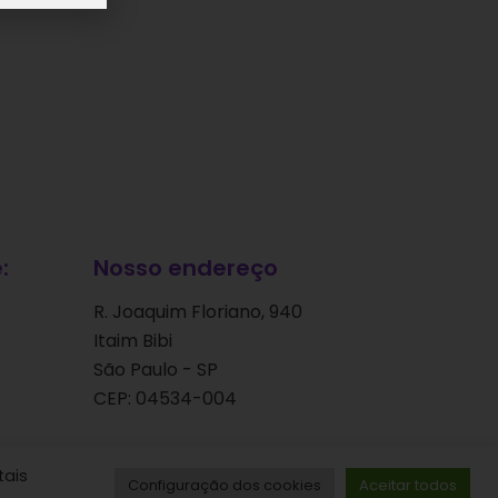
:
Nosso endereço
R. Joaquim Floriano, 940
Itaim Bibi
São Paulo - SP
CEP: 04534-004
tais
Configuração dos cookies
Aceitar todos
ervados.