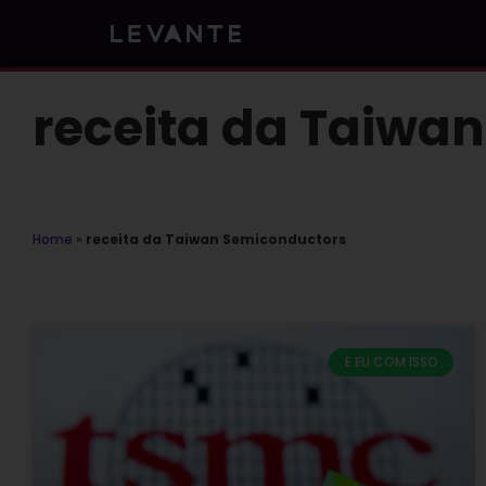
Skip
to
content
receita da Taiwa
Home
»
receita da Taiwan Semiconductors
E EU COM ISSO