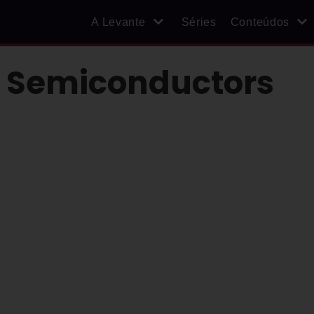
A Levante
Séries
Conteúdos
n Semiconductors