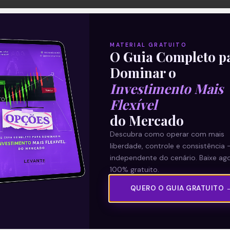
MATERIAL GRATUITO
O Guia Completo p
Dominar o
Investimento Mais
Flexível
do Mercado
Descubra como operar com mais
liberdade, controle e consistência 
independente do cenário. Baixe ago
100% gratuito.
QUERO O GUIA GRATUITO 