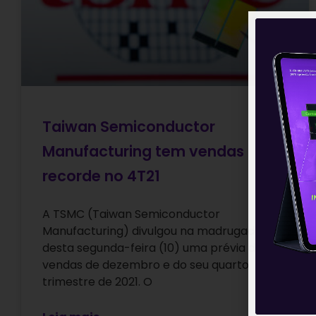
Taiwan Semiconductor
Manufacturing tem vendas
recorde no 4T21
A TSMC (Taiwan Semiconductor
Manufacturing) divulgou na madrugada
desta segunda-feira (10) uma prévia das
vendas de dezembro e do seu quarto
trimestre de 2021. O