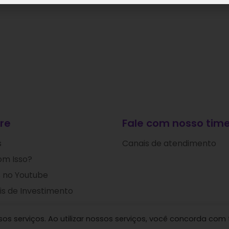
re
Fale com nosso time
s
Canais de atendimento
om Isso?
 no Youtube
s de Investimento
s serviços. Ao utilizar nossos serviços, você concorda com 
 Ideias de Investimentos © 2024. Todos os direitos res