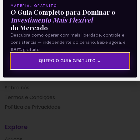
Leia mais
MATERIAL GRATUITO
O Guia Completo para Dominar o
Investimento Mais Flexível
17/11/2021
do Mercado
Descubra como operar com mais liberdade, controle e
consistência — independente do cenário. Baixe agora, é
100% gratuito.
QUERO O GUIA GRATUITO →
A Levante
Sobre nós
Termos e Condições
Política de Privacidade
Explore
Artigos