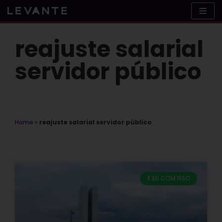
Skip
to
content
reajuste salarial
servidor público
Home
»
reajuste salarial servidor público
E EU COM ISSO