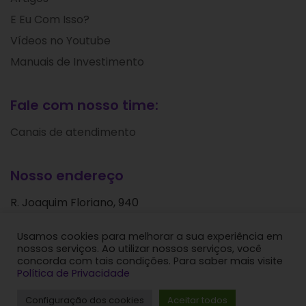
E Eu Com Isso?
Vídeos no Youtube
Manuais de Investimento
Fale com nosso time:
Canais de atendimento
Nosso endereço
R. Joaquim Floriano, 940
Itaim Bibi
Usamos cookies para melhorar a sua experiência em
São Paulo - SP
nossos serviços. Ao utilizar nossos serviços, você
CEP: 04534-004
concorda com tais condições. Para saber mais visite
Política de Privacidade
Levante Ideias de Investimentos © 2024. Todos os
Configuração dos cookies
Aceitar todos