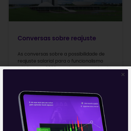
Conversas sobre reajuste
As conversas sobre a possibilidade de
reajuste salarial para o funcionalismo
público, em 2022, continuam no radar de
importantes núcleos políticos de Brasília.
Após, em
Leia mais
15/12/2021