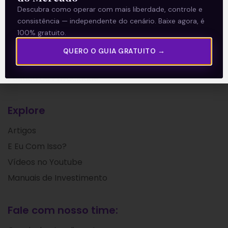
Descubra como operar com mais liberdade, controle e
consistência — independente do cenário. Baixe agora, é
A Levante
100% gratuito.
Sobre nós
QUERO O GUIA GRATUITO →
Termos e Condições
Política de Privacidade
Explore
Artigos
E Eu Com Isso?
Vídeos no Youtube
Manuais de Investimento
Fale com nosso time: