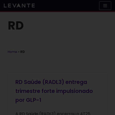
Skip
to
content
RD
Home
»
RD
RD Saúde (RADL3) entrega
trimestre forte impulsionado
por GLP-1
A RD Saúde (RADL3) encerrou o 4T25