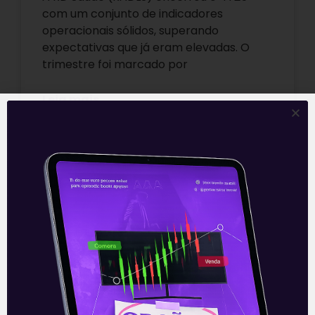
com um conjunto de indicadores
operacionais sólidos, superando
expectativas que já eram elevadas. O
trimestre foi marcado por
Leia mais
05/03/2026
E EU COM ISSO