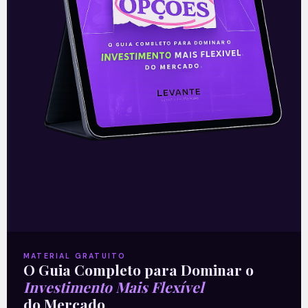
A vez das farmacêuticas?
Após a onda recente de IPOs e de
ofertas subsequentes de ações de
empresas de saúde, o setor de produtos
farmacêuticos (mais especificamente
medicamentos) parece
Leia mais
10/06/2021
MATERIAL GRATUITO
O Guia Completo para Dominar o
Investimento Mais Flexível
do Mercado