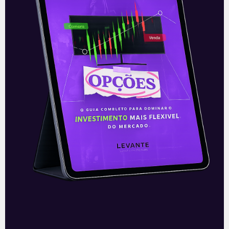
e Drogasil, prevê abrir pelo menos um
novo centro de distribuição por ano para
sustentar seu ritmo
Leia mais
03/06/2026
A Levante
Sobre nós
Termos e Condições