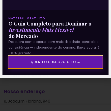
Política de Privacidade
Explore
MATERIAL GRATUITO
O Guia Completo para Dominar o
Artigos
Investimento Mais Flexível
E Eu Com Isso?
do Mercado
Descubra como operar com mais liberdade, controle e
Vídeos no Youtube
consistência — independente do cenário. Baixe agora, é
Manuais de Investimento
100% gratuito.
QUERO O GUIA GRATUITO →
Fale com nosso time:
Canais de atendimento
Nosso endereço
R. Joaquim Floriano, 940
Itaim Bibi