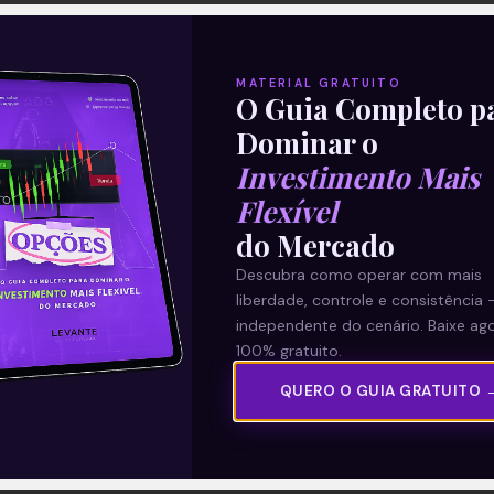
MATERIAL GRATUITO
O Guia Completo p
Dominar o
Investimento Mais
Flexível
do Mercado
Descubra como operar com mais
liberdade, controle e consistência 
independente do cenário. Baixe ago
100% gratuito.
QUERO O GUIA GRATUITO 