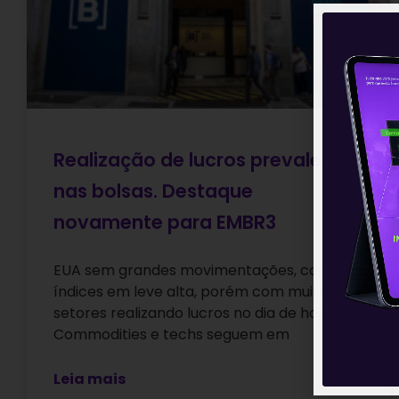
Realização de lucros prevalece
nas bolsas. Destaque
novamente para EMBR3
EUA sem grandes movimentações, com os
índices em leve alta, porém com muitos
setores realizando lucros no dia de hoje.
Commodities e techs seguem em
Leia mais