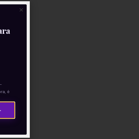
ara
—
ra, é
→