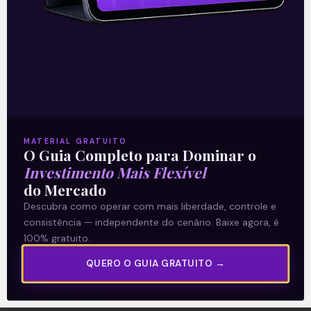
A Levante
Sobre nós
MATERIAL GRATUITO
O Guia Completo para Dominar o
Termos e Condições
Investimento Mais Flexível
Política de Privacidade
do Mercado
Descubra como operar com mais liberdade, controle e
consistência — independente do cenário. Baixe agora, é
Explore
100% gratuito.
Artigos
QUERO O GUIA GRATUITO →
E Eu Com Isso?
Vídeos no Youtube