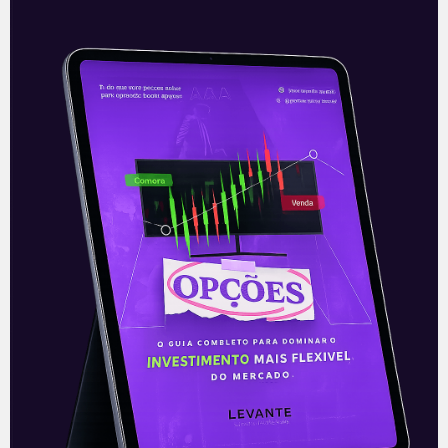
Setor de saúde aquecido
As movimentações de consolidação e
parcerias, além do lançamento de novos
serviços, seguem firmes no mercado de
saúde brasileiro. Na noite da quinta-feira
(17) a
Leia mais
18/12/2020