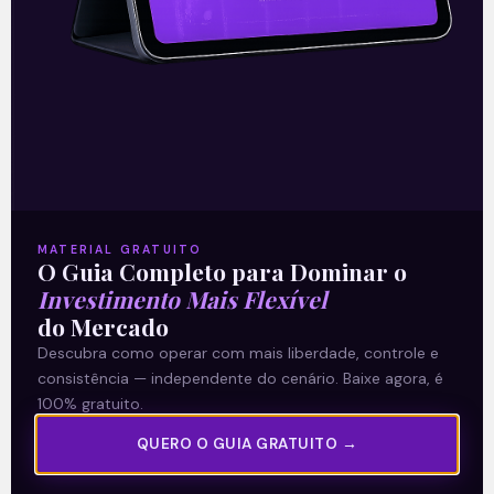
25/11/2020
A Levante
MATERIAL GRATUITO
O Guia Completo para Dominar o
Sobre nós
Investimento Mais Flexível
Termos e Condições
do Mercado
Política de Privacidade
Descubra como operar com mais liberdade, controle e
consistência — independente do cenário. Baixe agora, é
100% gratuito.
Explore
QUERO O GUIA GRATUITO →
Artigos
E Eu Com Isso?