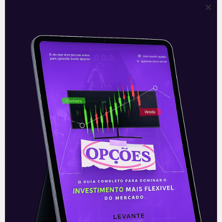
Fundos imobiliários: como
funcionam e quais rendem
mais
Entenda o que são fundos imobiliários,
como funcionam e quais rendem mais,
principalmente no cenário deste ano
com a pandemia do coronavírus.
Leia mais