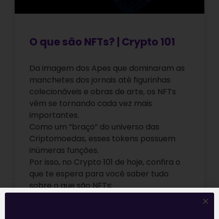
O que são NFTs? | Crypto 101
Da imagem dos Apes que dominaram as
manchetes dos jornais até figurinhas
colecionáveis e obras de arte, os NFTs
vêm se tornando cada vez mais
importantes.
Como um “braço” do universo das
Criptomoedas, esses tokens possuem
inúmeras funções.
Por isso, no Crypto 101 de hoje, confira o
que te espera para você saber tudo
sobre o que são NFTs:
Leia mais