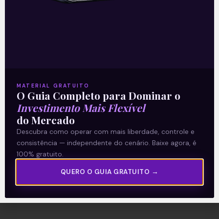
Descrição:
ETFs de Criptomoedas são um dos
tópicos mais quentes, atualmente, no
universo dos investimentos.
HASH11, QBTC11 e diversas outras
alternativas de acesso às criptomoedas
já vêm se consolidando entre o investidor
MATERIAL GRATUITO
O Guia Completo para Dominar o
interessado no assunto.
Investimento Mais Flexível
Mas será que vale a pena, mesmo,
do Mercado
investir nesses ETFs?
Descubra neste conteúdo do Crypto 101:
Descubra como operar com mais liberdade, controle e
consistência — independente do cenário. Baixe agora, é
100% gratuito.
Leia mais
QUERO O GUIA GRATUITO →
12/12/2023