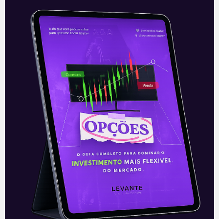
12/12/2023
CRYPTO 101
HASH11, QBTC11: ETFs de
Criptomoedas valem a pena?
| Crypto 101