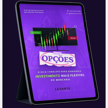
Comissões da Câmara
Ainda sem acordo entre partidos, foi
novamente adiada a instalação das
comissões na Câmara dos Deputados. O
presidente da Câmara, Arthur Lira (PP-
AL), deu até
Leia mais
05/03/2021