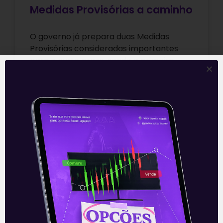
Medidas Provisórias a caminho
O governo já prepara duas Medidas
Provisórias consideradas importantes
para o curto prazo, sendo a primeira
delas sobre a possibilidade de
racionamento de energia elétrica
Leia mais
15/06/2021
ARTIGOS