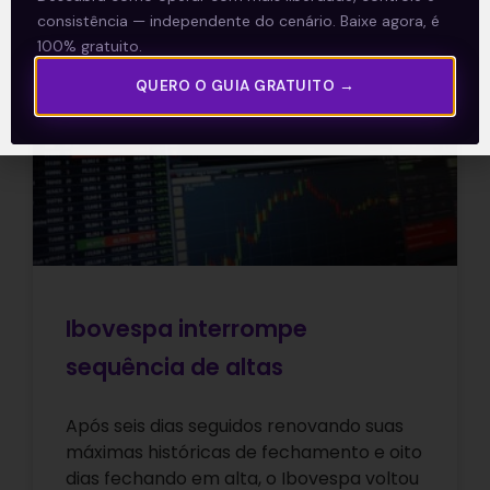
consistência — independente do cenário. Baixe agora, é
100% gratuito.
QUERO O GUIA GRATUITO →
ARTIGOS
Ibovespa interrompe
sequência de altas
Após seis dias seguidos renovando suas
máximas históricas de fechamento e oito
dias fechando em alta, o Ibovespa voltou