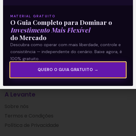
órgão americano semelhante à CVM
(Comissão de Valores
MATERIAL GRATUITO
O Guia Completo para Dominar o
Leia mais
Investimento Mais Flexível
do Mercado
08/09/2021
Descubra como operar com mais liberdade, controle e
consistência — independente do cenário. Baixe agora, é
100% gratuito.
QUERO O GUIA GRATUITO →
A Levante
Sobre nós
Termos e Condições
Política de Privacidade