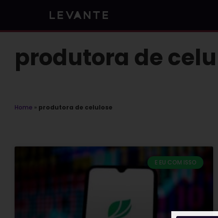
Skip
to
content
produtora de celu
Home
»
produtora de celulose
E EU COM ISSO