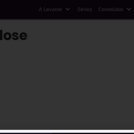
A Levante
Séries
Conteúdos
lose