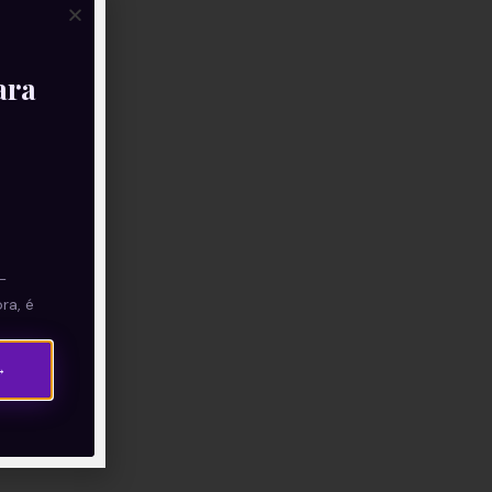
ara
—
ra, é
→