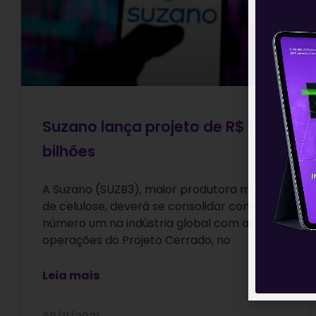
Suzano lança projeto de R$ 19,3
bilhões
A Suzano (SUZB3), maior produtora mundial
de celulose, deverá se consolidar como a
número um na indústria global com as
operações do Projeto Cerrado, no
Leia mais