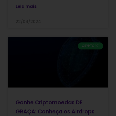
Leia mais
22/04/2024
CRYPTO 101
Ganhe Criptomoedas DE
GRAÇA: Conheça os Airdrops