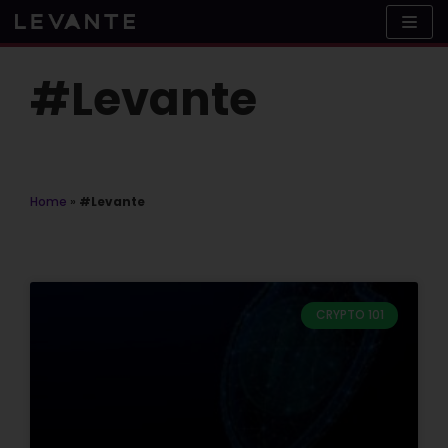
Skip
to
content
#Levante
Home
»
#Levante
CRYPTO 101