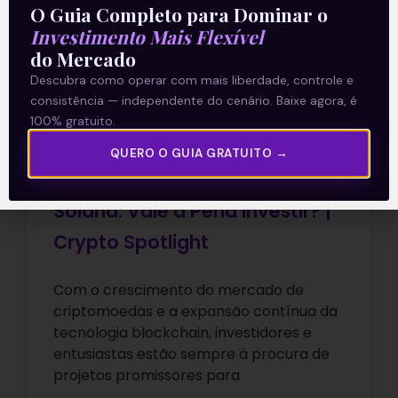
O Guia Completo para Dominar o
ARTIGOS
Investimento Mais Flexível
do Mercado
Descubra como operar com mais liberdade, controle e
consistência — independente do cenário. Baixe agora, é
100% gratuito.
QUERO O GUIA GRATUITO →
Solana: Vale a Pena Investir? |
Crypto Spotlight
Com o crescimento do mercado de
criptomoedas e a expansão contínua da
tecnologia blockchain, investidores e
entusiastas estão sempre à procura de
projetos promissores para