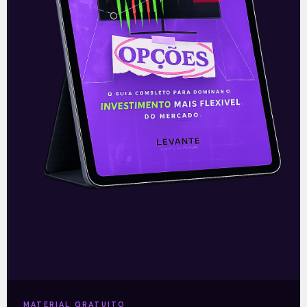
proteger seus investimentos
agora!
Como proteger os seus investimentos (e
o seu patrimônio) em cenários
complexos?
Essa é uma pergunta que recebemos de
nossos seguidores.
Para isso, preparamos um novo
conteúdo exclusivo para você!
Leia mais
22/05/2024
MATERIAL GRATUITO