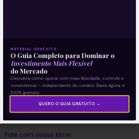
A Levante
Sobre nós
Termos e Condições
MATERIAL GRATUITO
Política de Privacidade
O Guia Completo para Dominar o
Investimento Mais Flexível
do Mercado
Explore
Descubra como operar com mais liberdade, controle e
consistência — independente do cenário. Baixe agora, é
Artigos
100% gratuito.
E Eu Com Isso?
QUERO O GUIA GRATUITO →
Vídeos no Youtube
Manuais de Investimento
Fale com nosso time: