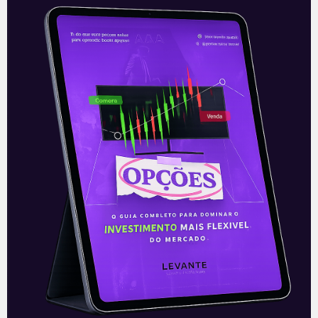
JBS (JBSS3): No páreo pela
BRF?
Na última sexta-feira (11), foi ventilado na
imprensa, que a JBS (JBSS3) estava
estudando a possibilidade de aquisição da
BRF (BRFS3). Quando a primeira notícia
Leia mais
14/06/2021