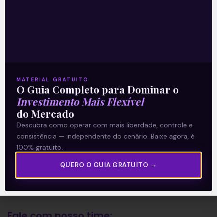
A Levante
Sobre nós
Termos e Condições
MATERIAL GRATUITO
O Guia Completo para Dominar o
Política de Privacidade
Investimento Mais Flexível
do Mercado
Explore
Descubra como operar com mais liberdade, controle e
consistência — independente do cenário. Baixe agora, é
Artigos
100% gratuito.
E Eu Com Isso?
QUERO O GUIA GRATUITO →
Vídeos no Youtube
Manuais de Investimento
Fale com nosso time: