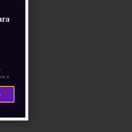
ara
—
ra, é
→