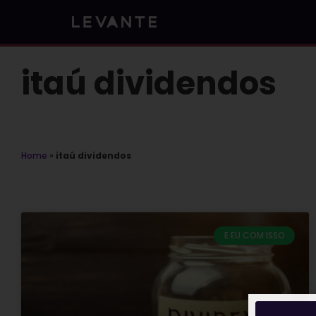
Skip
to
content
itaú dividendos
Home
»
itaú dividendos
E EU COM ISSO