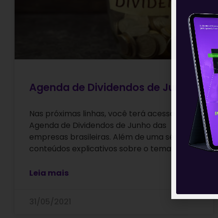
Agenda de Dividendos de Junho
Nas próximas linhas, você terá acesso à
Agenda de Dividendos de Junho das
empresas brasileiras. Além de uma série de
conteúdos explicativos sobre o tema.
Leia mais
31/05/2021