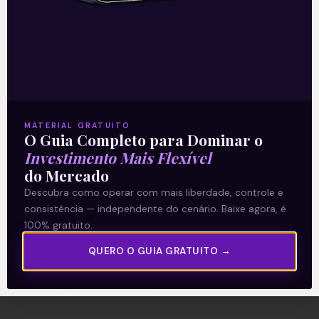
A Levante
Sobre nós
Termos e Condições
MATERIAL GRATUITO
O Guia Completo para Dominar o
Política de Privacidade
Investimento Mais Flexível
do Mercado
Explore
Descubra como operar com mais liberdade, controle e
consistência — independente do cenário. Baixe agora, é
Artigos
100% gratuito.
E Eu Com Isso?
QUERO O GUIA GRATUITO →
Vídeos no Youtube
Manuais de Investimento