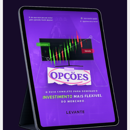
Sinqia (SQIA3): Resultado do
4T20
A Sinqia (SQIA3) reportou na noite de
quarta-feira (10) os resultados do último
trimestre de 2020. A empresa
apresentou um ótimo resultado, com
resultado operacional
Leia mais
11/03/2021