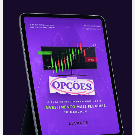
Isa Cteep (TRPL3/TRPL4):
Pagamento de Proventos
A transmissora de energia elétrica Isa
Cteep (TRPL3/TRPL4) anunciou na sexta-
feira (11) que vai pagar dividendos
intercalares de 0,176 reais por ação e
juros sobre
Leia mais
14/12/2020