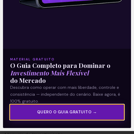
A Levante
Sobre nós
MATERIAL GRATUITO
O Guia Completo para Dominar o
Termos e Condições
Investimento Mais Flexível
Política de Privacidade
do Mercado
Descubra como operar com mais liberdade, controle e
Explore
consistência — independente do cenário. Baixe agora, é
100% gratuito.
Artigos
QUERO O GUIA GRATUITO →
E Eu Com Isso?
Vídeos no Youtube