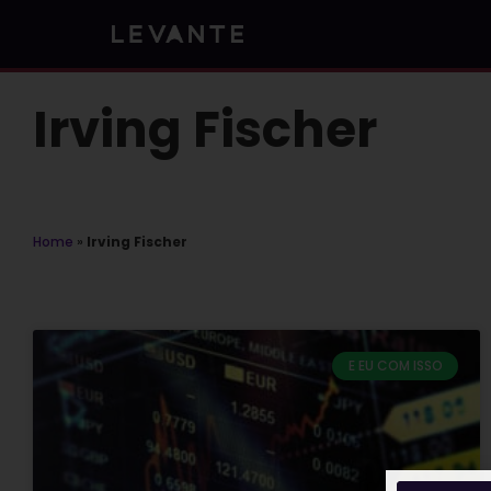
Skip
to
content
Irving Fischer
Home
»
Irving Fischer
E EU COM ISSO