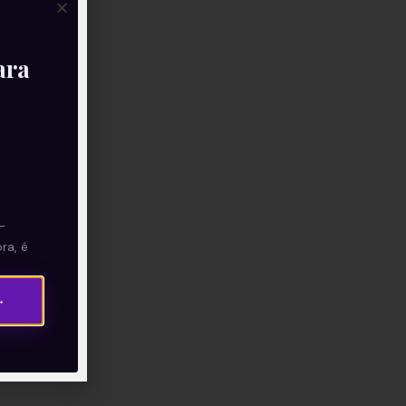
ara
—
ra, é
→