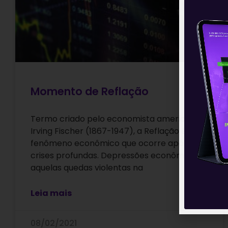
Momento de Reflação
Termo criado pelo economista americano
Irving Fischer (1867-1947), a Reflação é um
fenômeno econômico que ocorre após
crises profundas. Depressões econômicas,
aquelas quedas violentas na
Leia mais
08/02/2021