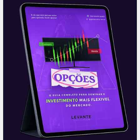
Ibovespa fecha em leve alta
com exterior favorável
O Ibovespa fechou a sessão desta
quinta-feira (22) em leve alta de 0,17%, a
126.146 pontos. O desempenho foi em
linha com os índices dos
Leia mais
22/07/2021