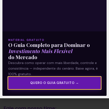
A Levante
Sobre nós
Termos e Condições
MATERIAL GRATUITO
O Guia Completo para Dominar o
Política de Privacidade
Investimento Mais Flexível
do Mercado
Explore
Descubra como operar com mais liberdade, controle e
consistência — independente do cenário. Baixe agora, é
Artigos
100% gratuito.
E Eu Com Isso?
QUERO O GUIA GRATUITO →
Vídeos no Youtube
Manuais de Investimento
Fale com nosso time: