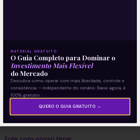
A Levante
Sobre nós
Termos e Condições
MATERIAL GRATUITO
O Guia Completo para Dominar o
Política de Privacidade
Investimento Mais Flexível
do Mercado
Explore
Descubra como operar com mais liberdade, controle e
consistência — independente do cenário. Baixe agora, é
Artigos
100% gratuito.
E Eu Com Isso?
QUERO O GUIA GRATUITO →
Vídeos no Youtube
Manuais de Investimento
Fale com nosso time: