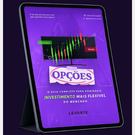
Ações da Desktop (DESK3)
sobem 10% em estreia na Bolsa
As ações da Desktop (DESK3) estreavam
na Bolsa de Valores em alta. Na manha
desta quarta-feira (21), às 10h22, os
papéis da empresa registravam alta
Leia mais
21/07/2021