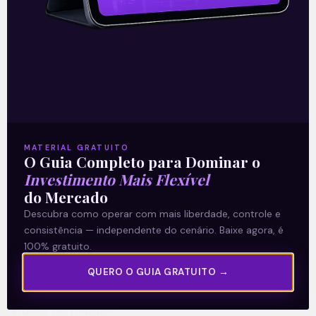
A Levante
Sobre nós
MATERIAL GRATUITO
O Guia Completo para Dominar o
Termos e Condições
Investimento Mais Flexível
Política de Privacidade
do Mercado
Descubra como operar com mais liberdade, controle e
consistência — independente do cenário. Baixe agora, é
Explore
100% gratuito.
Artigos
QUERO O GUIA GRATUITO →
E Eu Com Isso?
Vídeos no Youtube