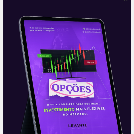
Prepare o passaporte do seu
dinheiro
A queda estrutural dos juros que se iniciou
em 2017 teve dois impactos sobre o
cenário brasileiro de investimentos. O
primeiro é bem conhecido: o
Leia mais
26/05/2021