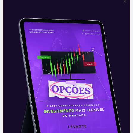
Petrobras pode elevar
investimentos para US$ 70
bilhões
A Petrobras (PETR3/PETR4) divulgará no
próximo dia 25 o plano de negócios
plurianual 2022-2026, segundo notícias
veiculadas na mídia. A expectativa é que
o programa
Leia mais