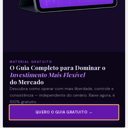
19/11/2021
A Levante
MATERIAL GRATUITO
Sobre nós
O Guia Completo para Dominar o
Investimento Mais Flexível
Termos e Condições
do Mercado
Política de Privacidade
Descubra como operar com mais liberdade, controle e
consistência — independente do cenário. Baixe agora, é
Explore
100% gratuito.
Artigos
QUERO O GUIA GRATUITO →
E Eu Com Isso?