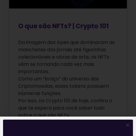
O que são NFTs? | Crypto 101
Da imagem dos Apes que dominaram as
manchetes dos jornais até figurinhas
colecionáveis e obras de arte, os NFTs
vêm se tornando cada vez mais
importantes.
Como um “braço” do universo das
Criptomoedas, esses tokens possuem
inúmeras funções.
Por isso, no Crypto 101 de hoje, confira o
que te espera para você saber tudo
sobre o que são NFTs:
Leia mais