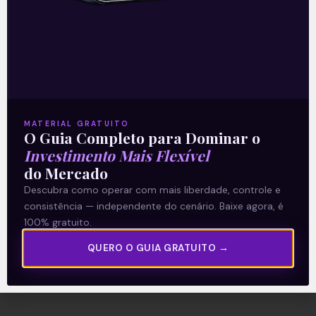
Descrição:
ETFs de Criptomoedas são um dos
tópicos mais quentes, atualmente, no
universo dos investimentos.
HASH11, QBTC11 e diversas outras
alternativas de acesso às criptomoedas
já vêm se consolidando entre o investidor
MATERIAL GRATUITO
O Guia Completo para Dominar o
interessado no assunto.
Investimento Mais Flexível
Mas será que vale a pena, mesmo,
do Mercado
investir nesses ETFs?
Descubra neste conteúdo do Crypto 101:
Descubra como operar com mais liberdade, controle e
consistência — independente do cenário. Baixe agora, é
100% gratuito.
Leia mais
QUERO O GUIA GRATUITO →
12/12/2023