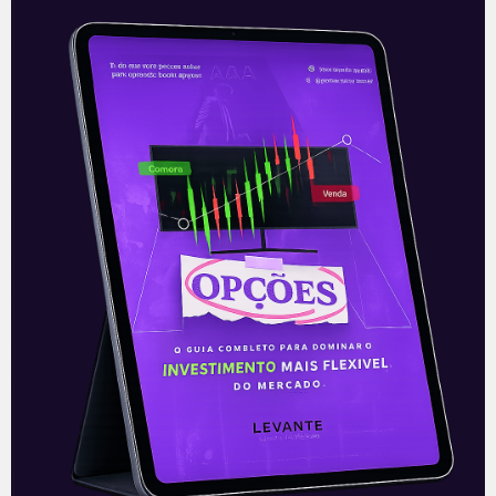
12/12/2023
CRYPTO 101
HASH11, QBTC11: ETFs de
Criptomoedas valem a pena?
| Crypto 101