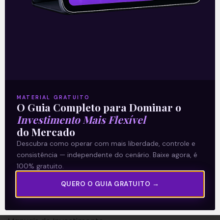
A Levante
Sobre nós
MATERIAL GRATUITO
O Guia Completo para Dominar o
Termos e Condições
Investimento Mais Flexível
Política de Privacidade
do Mercado
Descubra como operar com mais liberdade, controle e
Explore
consistência — independente do cenário. Baixe agora, é
100% gratuito.
Artigos
QUERO O GUIA GRATUITO →
E Eu Com Isso?
Vídeos no Youtube