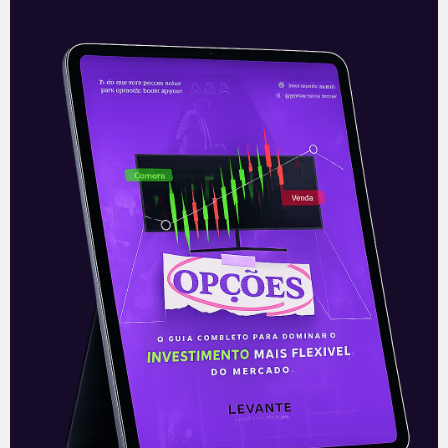
Petrobras divulga Plano
Estratégico 2022-2026
A Petrobras (PETR3/PETR4) anunciou na
noite desta quarta-feira (24) que o
Conselho de Administração da
companhia aprovou o Plano Estratégico
para 2022 a 2026. O
Leia mais
25/11/2021