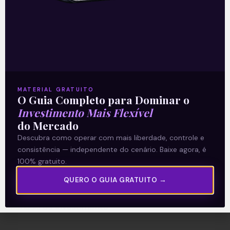
A Levante
Sobre nós
Termos e Condições
MATERIAL GRATUITO
O Guia Completo para Dominar o
Política de Privacidade
Investimento Mais Flexível
do Mercado
Explore
Descubra como operar com mais liberdade, controle e
consistência — independente do cenário. Baixe agora, é
Artigos
100% gratuito.
E Eu Com Isso?
QUERO O GUIA GRATUITO →
Vídeos no Youtube
Manuais de Investimento