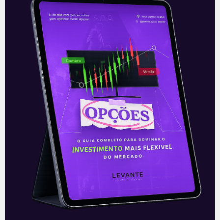
O inverno chegou – 15/04
O inverno chegou Trump diz que o
mercado acionário tem bom potencial
de valorização, mesmo com as bolsas de
valores dos EUA na máximas históricas.
Leia mais
15/04/2019