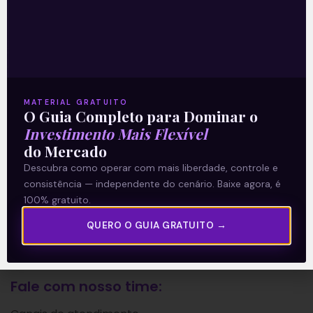
A Levante
Sobre nós
Termos e Condições
Política de Privacidade
MATERIAL GRATUITO
O Guia Completo para Dominar o
Investimento Mais Flexível
Explore
do Mercado
Descubra como operar com mais liberdade, controle e
Artigos
consistência — independente do cenário. Baixe agora, é
E Eu Com Isso?
100% gratuito.
Vídeos no Youtube
QUERO O GUIA GRATUITO →
Manuais de Investimento
Fale com nosso time: