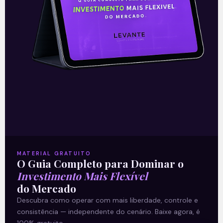
Finanças Descentralizadas).
Também vamos revelar 3 Criptos para
você ficar de olho.
Não deixe de conferir este conteúdo.
Leia mais
22/05/2024
MATERIAL GRATUITO
O Guia Completo para Dominar o
Investimento Mais Flexível
A Levante
do Mercado
Descubra como operar com mais liberdade, controle e
Sobre nós
consistência — independente do cenário. Baixe agora, é
Termos e Condições
100% gratuito.