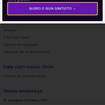
Política de Privacidade
QUERO O GUIA GRATUITO →
Explore
Artigos
E Eu Com Isso?
Vídeos no Youtube
Manuais de Investimento
Fale com nosso time:
Canais de atendimento
Nosso endereço
R. Joaquim Floriano, 940