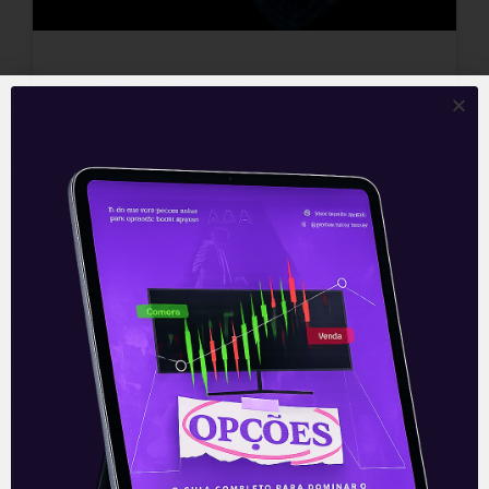
DeFi: O Melhor Setor para
Investir Agora?
Participe da Comunidade Levante Crypto
agora mesmo e fique por dentro das
principais notícias desse mercado:
https://lvnt.app/uvwfup
Estamos em um novo ciclo das
criptomoedas, e cada segundo que passa
fica mais importante descobrir quais são
as melhores moedas para investir, e
quais são aquelas que você deve ignorar.
Por isso, no Crypto Spotlight desta
semana, vamos abordar o setor mais
quente para investir agora: DeFi (ou