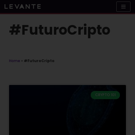
Skip
to
content
#FuturoCripto
Home
»
#FuturoCripto
CRYPTO 101