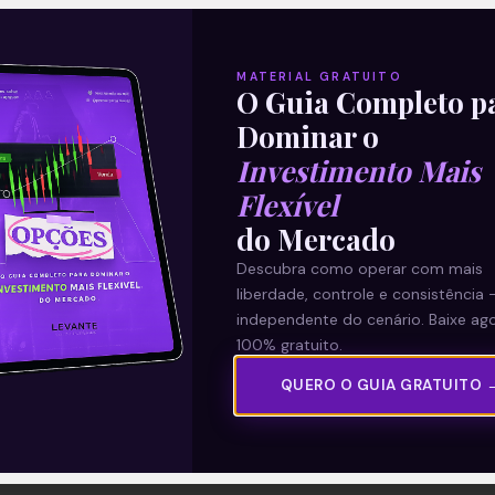
MATERIAL GRATUITO
O Guia Completo p
Dominar o
Investimento Mais
Flexível
do Mercado
Descubra como operar com mais
liberdade, controle e consistência 
independente do cenário. Baixe ago
100% gratuito.
QUERO O GUIA GRATUITO 