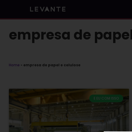
Skip
to
content
empresa de papel
Home
»
empresa de papel e celulose
E EU COM ISSO