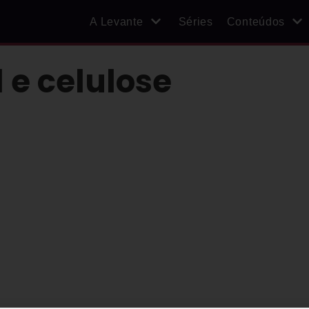
A Levante
Séries
Conteúdos
 e celulose