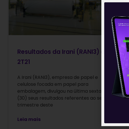
Resultados da Irani (RANI3) do
2T21
A Irani (RANI3), empresa de papel e
celulose focada em papel para
embalagem, divulgou na última sexta-feira
(30) seus resultados referentes ao segundo
trimestre deste
Leia mais