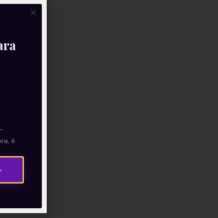
ara
—
ra, é
→