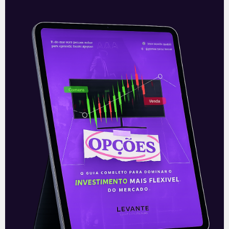
Log-In recebe proposta de
OPA da MSC
A Log-In (LOGN3), companhia de
cabotagem brasileira, atualmente
controlada pelo fundo Alaska, recebeu
uma proposta de uma OPA do braço de
logística da famosa empresa
Leia mais
16/09/2021