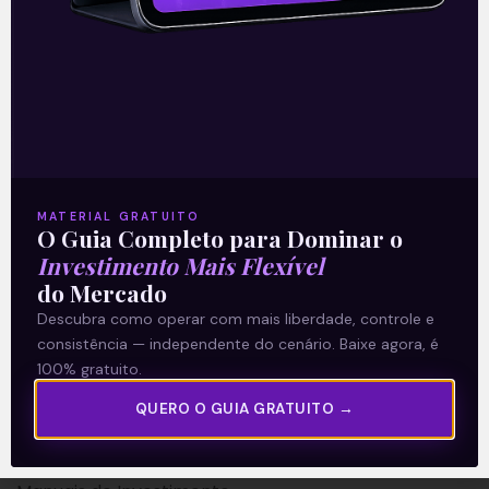
A Levante
Sobre nós
MATERIAL GRATUITO
O Guia Completo para Dominar o
Termos e Condições
Investimento Mais Flexível
Política de Privacidade
do Mercado
Descubra como operar com mais liberdade, controle e
Explore
consistência — independente do cenário. Baixe agora, é
100% gratuito.
Artigos
QUERO O GUIA GRATUITO →
E Eu Com Isso?
Vídeos no Youtube