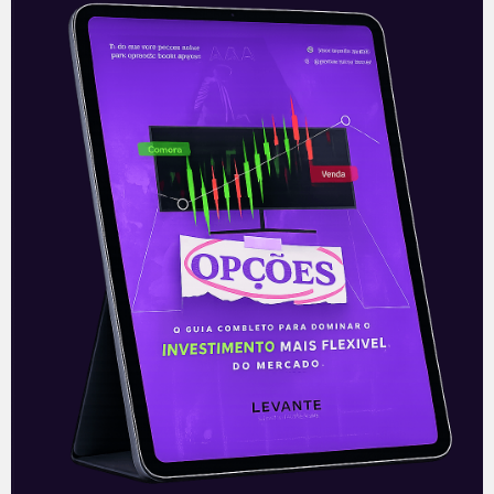
A prisão de Fabrício Queiroz
O ex-assessor do senador Flávio
Bolsonaro (Republicanos-RJ), Fabrício
Queiroz, foi preso na manhã desta
quinta-feira (18) em Atibaia, no interior
de São Paulo. Queiroz morava
Leia mais
18/06/2020