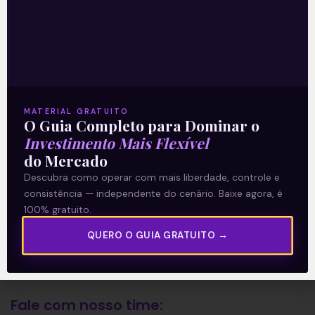
A Levante
Sobre nós
Termos e Condições
MATERIAL GRATUITO
Política de Privacidade
O Guia Completo para Dominar o
Investimento Mais Flexível
do Mercado
Explore
Descubra como operar com mais liberdade, controle e
consistência — independente do cenário. Baixe agora, é
Artigos
100% gratuito.
E Eu Com Isso?
QUERO O GUIA GRATUITO →
Vídeos no Youtube
Manuais de Investimento
Fale com nosso time: