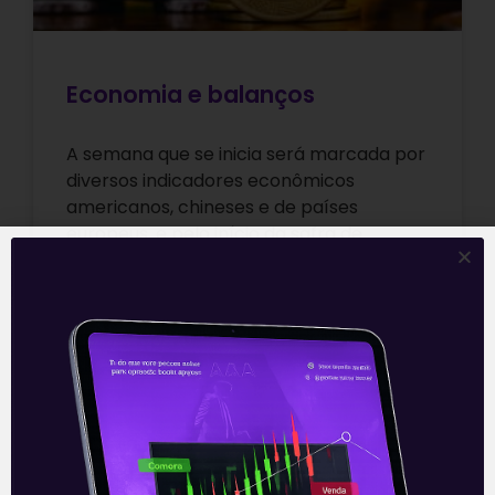
Economia e balanços
A semana que se inicia será marcada por
diversos indicadores econômicos
americanos, chineses e de países
europeus, e pelo início da safra de
resultados do
Leia mais
12/04/2021
E EU COM ISSO