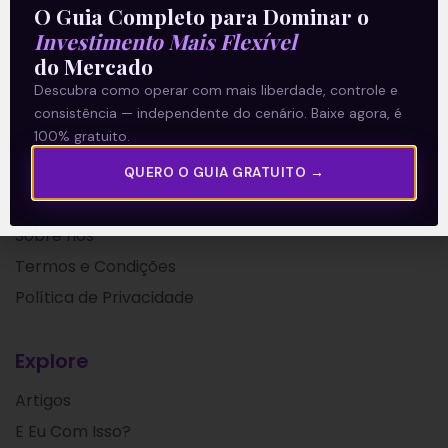
O Guia Completo para Dominar o
05/04/2021
Investimento Mais Flexível
do Mercado
Descubra como operar com mais liberdade, controle e
consistência — independente do cenário. Baixe agora, é
100% gratuito.
QUERO O GUIA GRATUITO →
A Levante
Sobre nós
Termos e Condições
Política de Privacidade
Explore
Artigos
E Eu Com Isso?