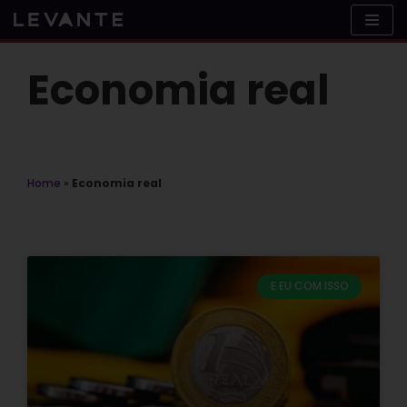
Skip
to
content
Economia real
Home
»
Economia real
E EU COM ISSO