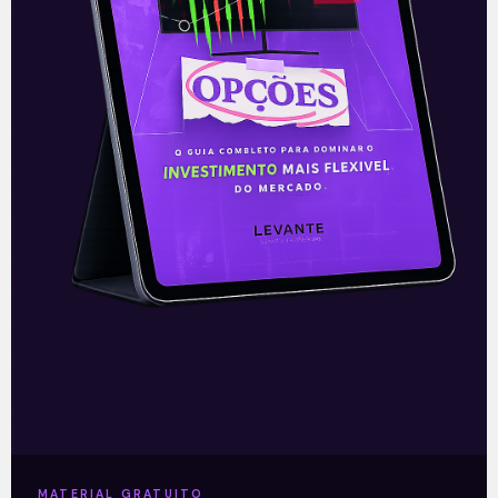
Foco na economia real
Enquanto os mercados não funcionavam
no Brasil devido aos feriados da Páscoa,
notícias positivas animaram os
investidores nos Estados Unidos, e elas
devem repercutir sobre
Leia mais
MATERIAL GRATUITO