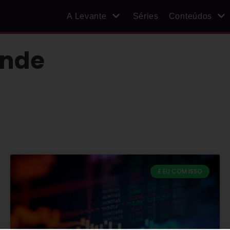
A Levante
Séries
Conteúdos
ande
E EU COM ISSO