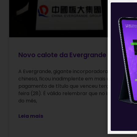
Novo calote da Evergrande
A Evergrande, gigante incorporadora
chinesa, ficou inadimplente em mais um
pagamento de título que venceu terça-
feira (28). É válido relembrar que no início
do mês,
Leia mais