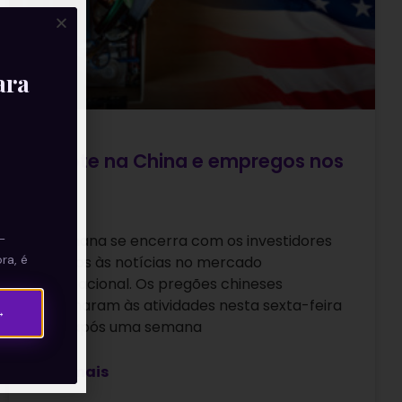
ara
Calote na China e empregos nos
EUA
—
A semana se encerra com os investidores
ra, é
atentos às notícias no mercado
internacional. Os pregões chineses
retornaram às atividades nesta sexta-feira
→
(08) após uma semana
Leia mais