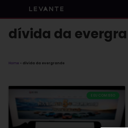
Skip
to
content
dívida da evergr
Home
»
dívida da evergrande
E EU COM ISSO