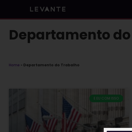
Skip
to
content
Departamento do
Home
»
Departamento do Trabalho
E EU COM ISSO