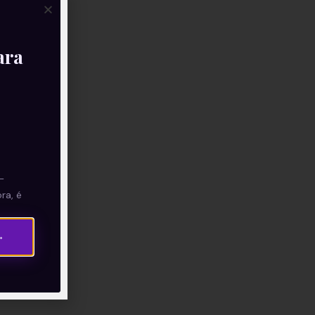
ara
—
ra, é
→