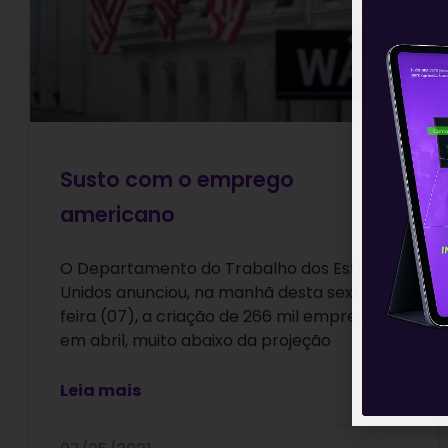
Susto com o emprego
americano
O Departamento do Trabalho dos Estados
Unidos anunciou, na manhã desta sexta-
feira (07), a criação de 266 mil empregos
em abril, muito abaixo da projeção
Leia mais