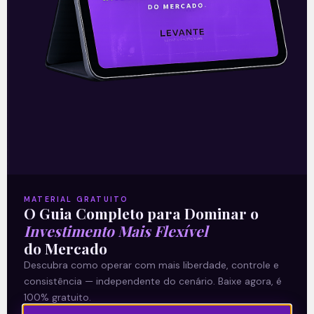
Estados Unidos, na Zona do Euro e China.
No Brasil,
Leia mais
14/01/2022
MATERIAL GRATUITO
O Guia Completo para Dominar o
A Levante
Investimento Mais Flexível
do Mercado
Sobre nós
Descubra como operar com mais liberdade, controle e
Termos e Condições
consistência — independente do cenário. Baixe agora, é
Política de Privacidade
100% gratuito.