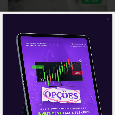
ARTIGOS
Declaração de Política
Monetária do BCE, PIB da China
e Pedidos Iniciais por Seguro-
Desemprego nos EUA são
destaques na semana
A semana entre os dias 17 e 21 de janeiro
reserva alguns dados importantes nos