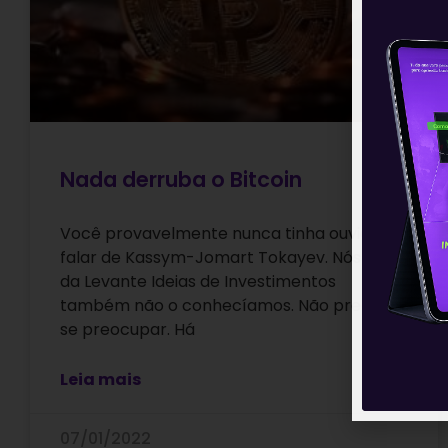
Nada derruba o Bitcoin
Você provavelmente nunca tinha ouvido
falar de Kassym-Jomart Tokayev. Nós aqui
da Levante Ideias de Investimentos
também não o conhecíamos. Não precisa
se preocupar. Há
Leia mais
07/01/2022