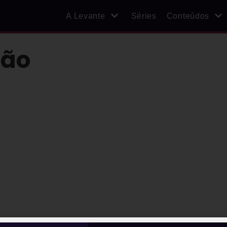
A Levante
Séries
Conteúdos
tão