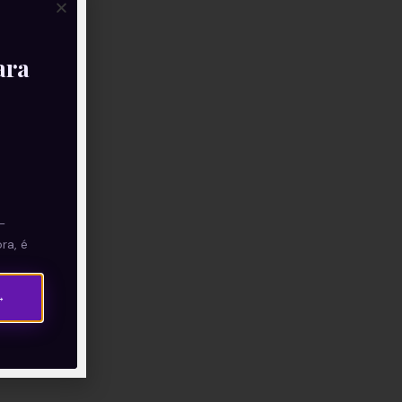
ara
—
ra, é
→