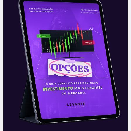
Vacina da Johnson & Johnson
O presidente Joseph Biden anunciou
nesta terça-feira (2) um acordo histórico
entre a Johnson & Johnson (JNJ) e a
Merck para produção das vacinas contra
Leia mais
03/03/2021