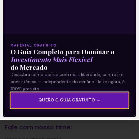
A Levante
Sobre nós
Termos e Condições
Política de Privacidade
MATERIAL GRATUITO
O Guia Completo para Dominar o
Investimento Mais Flexível
Explore
do Mercado
Descubra como operar com mais liberdade, controle e
Artigos
consistência — independente do cenário. Baixe agora, é
E Eu Com Isso?
100% gratuito.
Vídeos no Youtube
QUERO O GUIA GRATUITO →
Manuais de Investimento
Fale com nosso time: