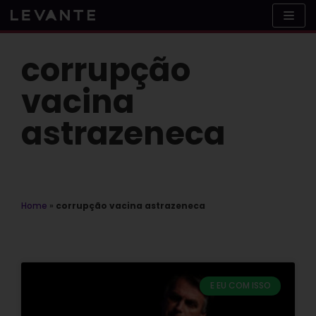
Skip
to
content
corrupção
vacina
astrazeneca
Home
»
corrupção vacina astrazeneca
E EU COM ISSO