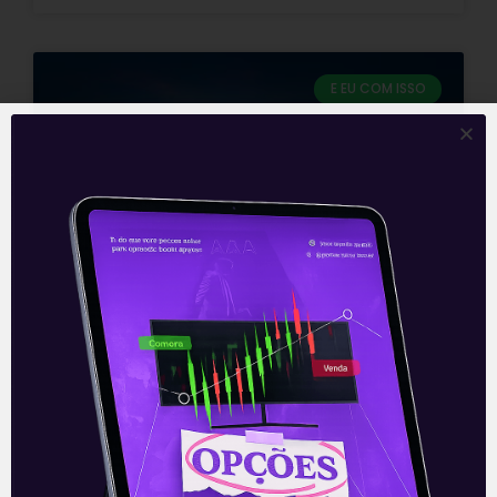
E EU COM ISSO
Voz de prisão na CPI da Covid-
19
A CPI (Comissão Parlamentar de
Inquérito) da Covid-19 segue com ânimos
acalorados no Senado Federal. Nesta