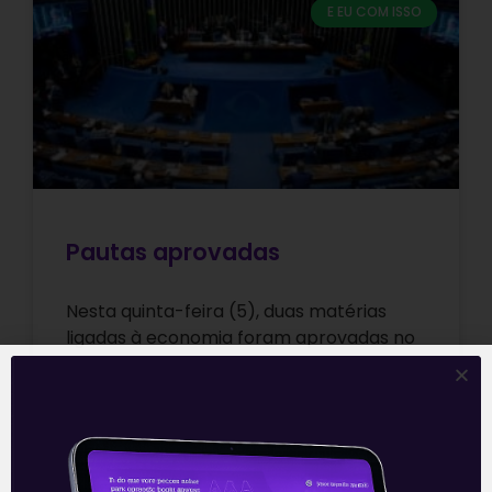
E EU COM ISSO
Pautas aprovadas
Nesta quinta-feira (5), duas matérias
ligadas à economia foram aprovadas no
Congresso Nacional. Na Câmara dos
Deputados, o Projeto de Lei 591/2021, que
permite a
Leia mais