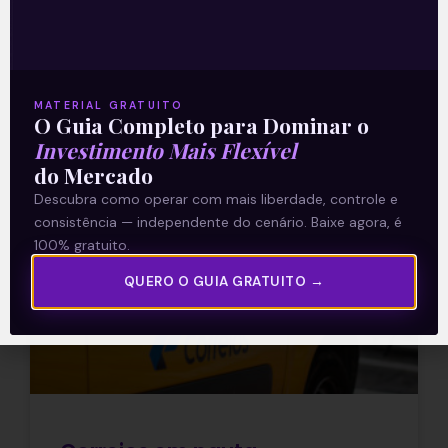
luzes, fechar os olhos para um projeto de
decreto legislativo aprovado
Leia mais
MATERIAL GRATUITO
O Guia Completo para Dominar o
20/07/2021
Investimento Mais Flexível
do Mercado
Descubra como operar com mais liberdade, controle e
consistência — independente do cenário. Baixe agora, é
E EU COM ISSO
100% gratuito.
QUERO O GUIA GRATUITO →