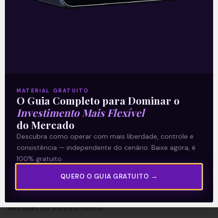
A Levante
Sobre nós
MATERIAL GRATUITO
Termos e Condições
O Guia Completo para Dominar o
Investimento Mais Flexível
Política de Privacidade
do Mercado
Descubra como operar com mais liberdade, controle e
Explore
consistência — independente do cenário. Baixe agora, é
100% gratuito.
Artigos
E Eu Com Isso?
QUERO O GUIA GRATUITO →
Vídeos no Youtube
Manuais de Investimento