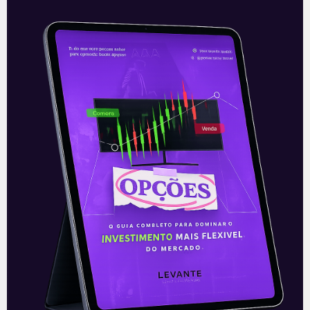
Tesla pode voltar a aceitar
Bitcoin
Neste domingo (13), o fundador da Tesla,
Elon Musk, publicou nas suas redes sociais
que a maior produtora de veículos
elétricos do mundo deve voltar
Leia mais
14/06/2021