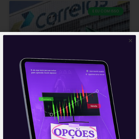
E EU COM ISSO
Privatização das estatais –
22/08
Privatização das estatais Nesta quarta-
feira (21) o ministro da economia, Paulo
Guedes, anunciou uma lista com 17
empresas estatais para privatização.
Oito empresas da lista