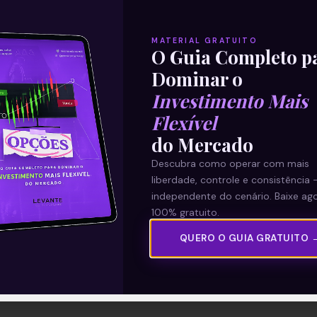
MATERIAL GRATUITO
O Guia Completo p
Dominar o
Investimento Mais
Flexível
do Mercado
Descubra como operar com mais
liberdade, controle e consistência 
independente do cenário. Baixe ago
100% gratuito.
QUERO O GUIA GRATUITO 