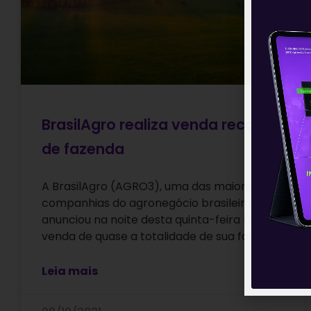
BrasilAgro realiza venda recorde
de fazenda
A BrasilAgro (AGRO3), uma das maiores
companhias do agronegócio brasileiro,
anunciou na noite desta quinta-feira (07) a
venda de quase a totalidade de sua fazenda
Leia mais