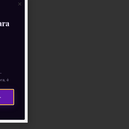
ara
—
ra, é
→