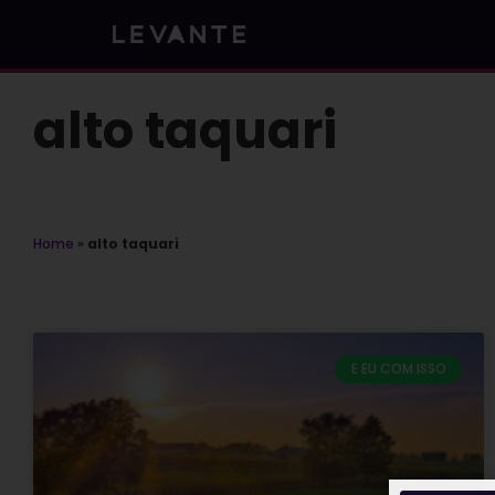
Skip
to
content
alto taquari
Home
»
alto taquari
E EU COM ISSO