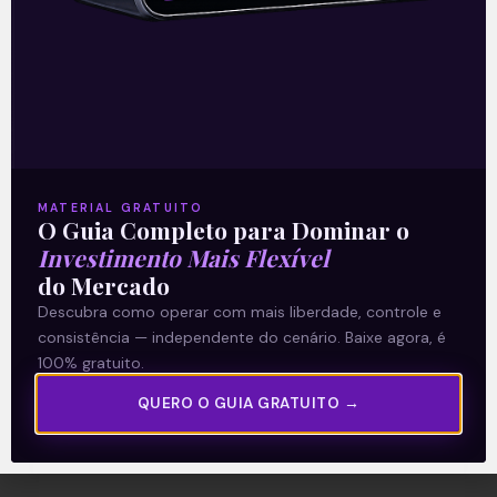
Como Montar uma Carteira
de Criptomoedas | Crypto 101
Com o avanço do universo cripto, saber
como montar uma Carteira de
Criptomoedas se torna cada vez mais
importante.
MATERIAL GRATUITO
Afinal, não é só escolher qualquer moeda
O Guia Completo para Dominar o
digital e investir, certo?
Investimento Mais Flexível
Por isso, no Crypto 101 desta semana,
do Mercado
vamos passar pelos tópicos mais
Descubra como operar com mais liberdade, controle e
importantes sobre o assunto.
consistência — independente do cenário. Baixe agora, é
100% gratuito.
Leia mais
QUERO O GUIA GRATUITO →
23/02/2024