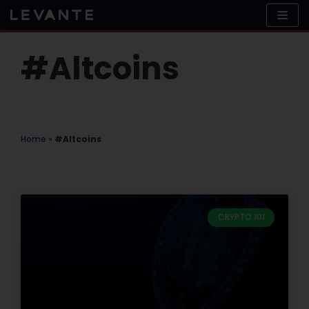
Skip
to
content
#Altcoins
Home
»
#Altcoins
CRYPTO 101