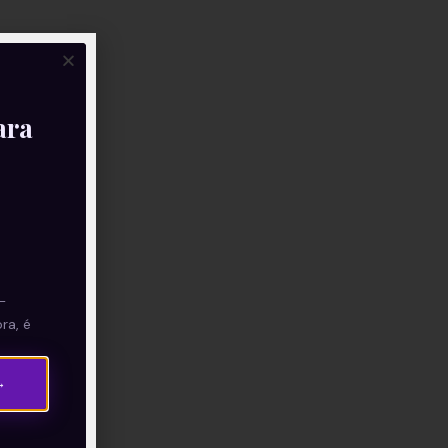
ara
—
ra, é
→