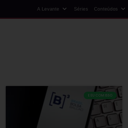
A Levante
Séries
Conteúdos
E EU COM ISSO