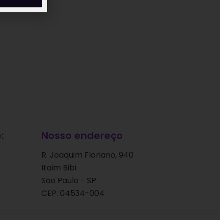
:
Nosso endereço
R. Joaquim Floriano, 940
Itaim Bibi
São Paulo - SP
CEP: 04534-004