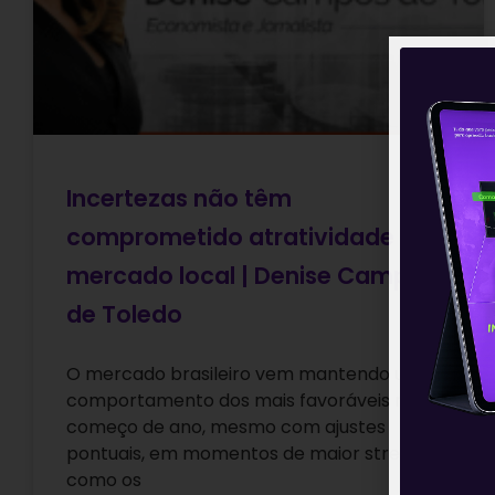
Incertezas não têm
comprometido atratividade do
mercado local | Denise Campos
de Toledo
O mercado brasileiro vem mantendo um
comportamento dos mais favoráveis neste
começo de ano, mesmo com ajustes
pontuais, em momentos de maior stress,
como os