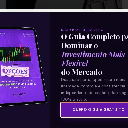
MATERIAL GRATUITO
O Guia Completo p
Dominar o
Ibovespa zerou as perdas
Investimento Mais
Flexível
Na ponta do lápis, a alta acumulada do ano
do Mercado
é pequena, apenas 0,4 por cento. Porém,
Descubra como operar com mais
em retrospecto, ao fechar a 116.149 pontos
liberdade, controle e consistência 
na terça-feira
independente do cenário. Baixe ago
100% gratuito.
Leia mais
QUERO O GUIA GRATUITO 