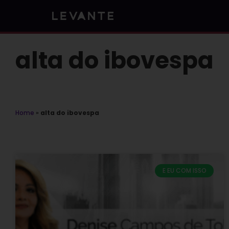
Skip
to
content
alta do ibovespa
Home
»
alta do ibovespa
E EU COM ISSO