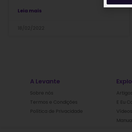
Leia mais
18/02/2022
A Levante
Explo
Sobre nós
Artigo
Termos e Condições
E Eu C
Política de Privacidade
Vídeos
Manuai