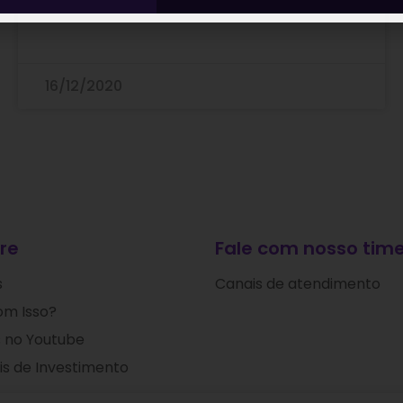
16/12/2020
re
Fale com nosso time
s
Canais de atendimento
om Isso?
 no Youtube
s de Investimento