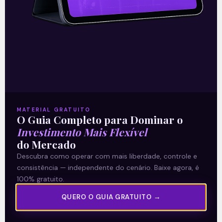
17/08/2021
A Levante
MATERIAL GRATUITO
Sobre nós
O Guia Completo para Dominar o
Investimento Mais Flexível
Termos e Condições
do Mercado
Política de Privacidade
Descubra como operar com mais liberdade, controle e
consistência — independente do cenário. Baixe agora, é
Explore
100% gratuito.
QUERO O GUIA GRATUITO →
Artigos
E Eu Com Isso?