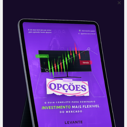
ALSO3: Aliansce Sonae anuncia
operação digital
Na noite de segunda-feira (16), após o
fechamento do mercado, a Aliansce
Sonae (ALSO3) anunciou via Fato
Relevante o lançamento da Alsotech, sua
operação digital
Leia mais