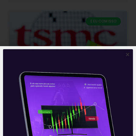
E EU COM ISSO
Taiwan Semiconductor
Manufacturing tem vendas
recorde no 4T21
A TSMC (Taiwan Semiconductor
Manufacturing) divulgou na madrugada