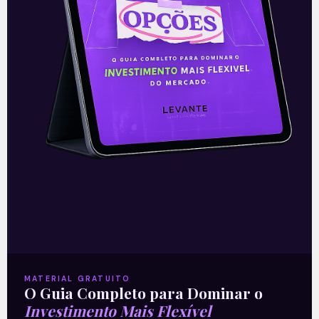
desta segunda-feira (10) uma prévia das
vendas de dezembro e do seu quarto
trimestre de 2021. O
Leia mais
10/01/2022
E EU COM ISSO
MATERIAL GRATUITO
O Guia Completo para Dominar o
Investimento Mais Flexível