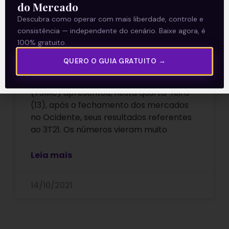
do Mercado
Resultados da Taiwan
Descubra como operar com mais liberdade, controle e
consistência — independente do cenário. Baixe agora, é
Semiconductor (TSMC) do
100% gratuito.
3T21
QUERO O GUIA GRATUITO →
A Taiwan Semiconductor Manufacturing
(TSMC) apresentou, nesta quarta-feira
(13), após o fechamento dos mercados
no Ocidente, seus resultados referentes
ao 3T21. Os números vieram muito
Leia mais
14/10/2021