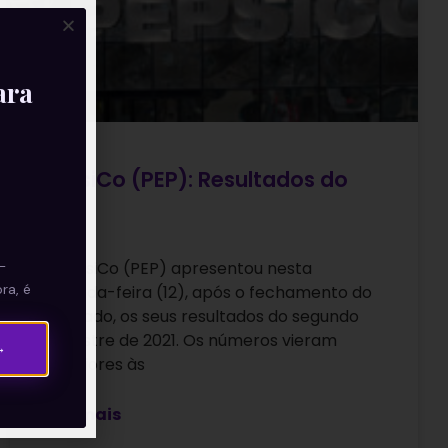
ara
PepsiCo (PEP): Resultados do
2T21
—
A PepsiCo (PEP) apresentou nesta
ra, é
segunda-feira (12), após o fechamento do
mercado, os seus resultados do segundo
trimestre de 2021. Os números vieram
→
superiores às
Leia mais