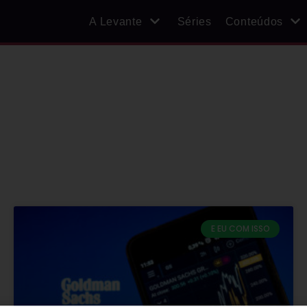
A Levante
Séries
Conteúdos
E EU COM ISSO