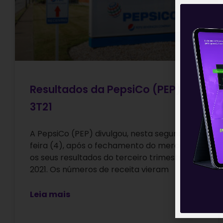
Resultados da PepsiCo (PEP) do
3T21
A PepsiCo (PEP) divulgou, nesta segunda-
feira (4), após o fechamento do mercado,
os seus resultados do terceiro trimestre de
2021. Os números de receita vieram
Leia mais